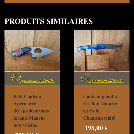
PRODUITS SIMILAIRES
Petit Couteau
Couteau pliant à
Apéro avec
Friction Manche
décapsuleur dans
en Os de
la lame Manche
Chameau teinté
bois / résine
198,00
€