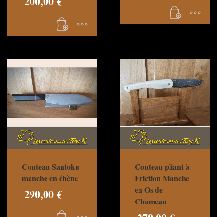
200,00
€
Couteau pliant à
Couteau Santoku
Friction Manche
manche en ébène
en Os de
290,00
€
Chameau