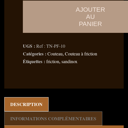
de
AJOUTER
Couteau
AU
pliant
PANIER
à
Friction
Manche
UGS :
Ref : TN-PF-10
en
Catégories :
,
Couteau
Couteau à friction
Os
Étiquettes :
,
friction
sandinox
de
Chameau
teinté
DESCRIPTION
INFORMATIONS COMPLÉMENTAIRES